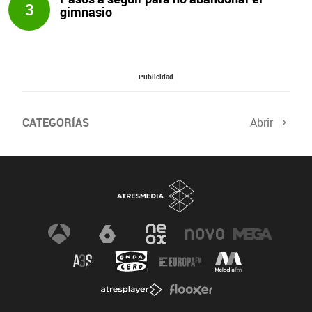
3
gimnasio
Publicidad
CATEGORÍAS
Abrir
Salud sexual
El tiempo
Viajes y planes
Deportistas
Champions
Últimas noticias
Nutrición
Gastronomía
Recetas de cocina
Trabaja los glúteos
Suelo pélvico
Vientre plano
Dietas sanas
Flooxer