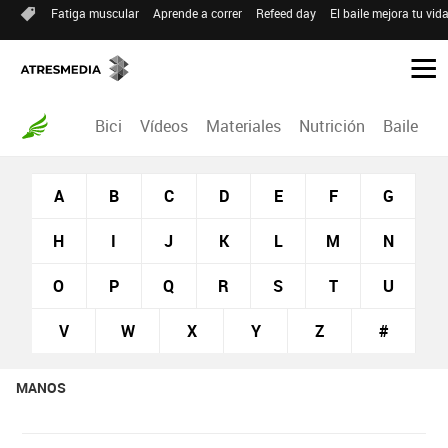
Fatiga muscular
Aprende a correr
Refeed day
El baile mejora tu vid
Bici
Vídeos
Materiales
Nutrición
Baile
R
A
B
C
D
E
F
G
H
I
J
K
L
M
N
O
P
Q
R
S
T
U
V
W
X
Y
Z
#
MANOS