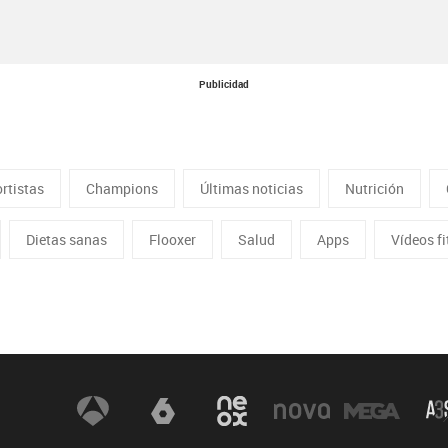
Publicidad
rtistas
Champions
Últimas noticias
Nutrición
Dietas sanas
Flooxer
Salud
Apps
Vídeos f