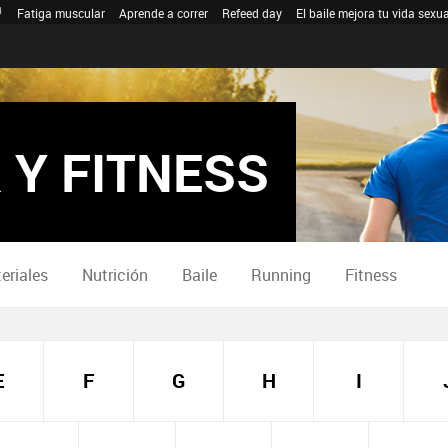
Fatiga muscular
Aprende a correr
Refeed day
El baile mejora tu vida sexua
 Y FITNESS
eriales
Nutrición
Baile
Running
Fitness
E
F
G
H
I