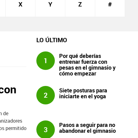
X
Y
Z
#
LO ÚLTIMO
Por qué deberías
1
entrenar fuerza con
pesas en el gimnasio y
cómo empezar
 con
Siete posturas para
2
iniciarte en el yoga
n de
anizadores
Pasos a seguir para no
os permitido
3
abandonar el gimnasio