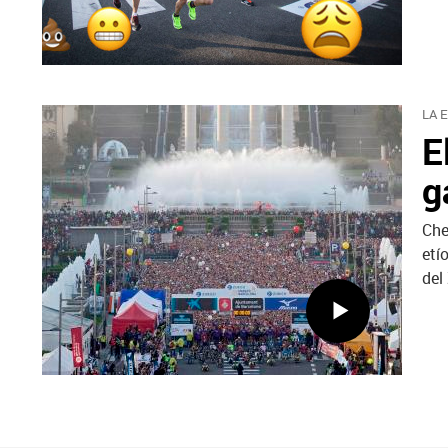
LA 
E
g
Che
etí
del