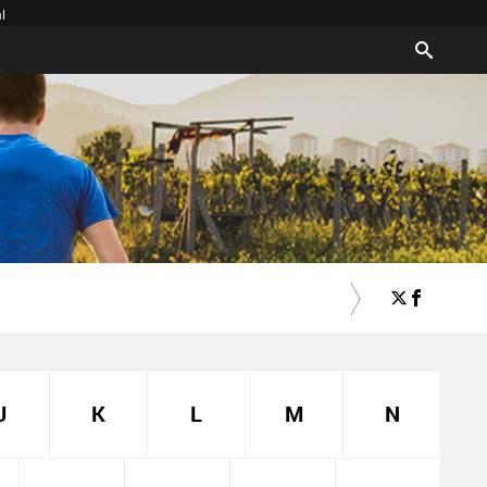
l
J
K
L
M
N