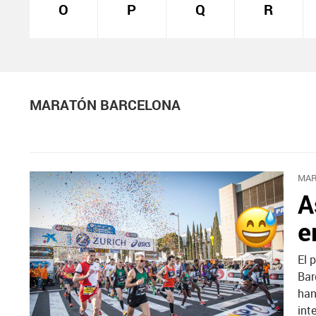
O
P
Q
R
MARATÓN BARCELONA
MAR
A
e
El 
Bar
han
int