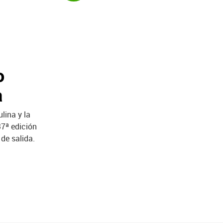
o
a
lina y la
7ª edición
de salida.