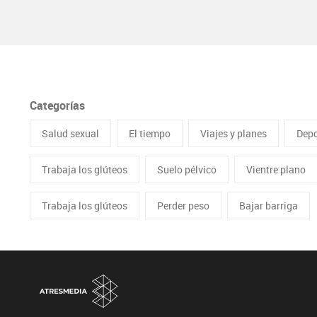
Categorías
Salud sexual
El tiempo
Viajes y planes
Depo
Trabaja los glúteos
Suelo pélvico
Vientre plano
Trabaja los glúteos
Perder peso
Bajar barriga