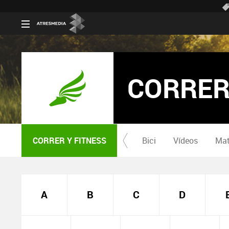
CORRER
CORRER Y FITNESS
Bici
Vídeos
Mat
A
B
C
D