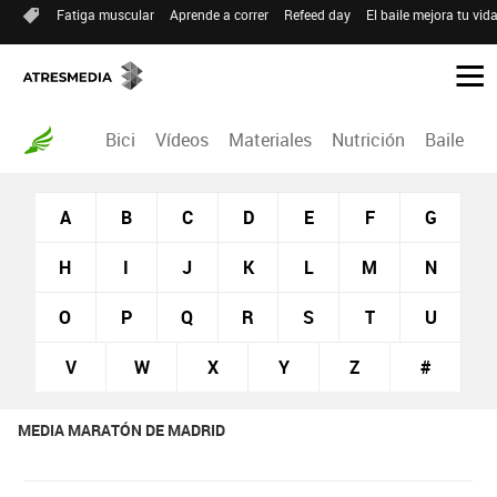
Fatiga muscular
Aprende a correr
Refeed day
El baile mejora tu vid
Bici
Vídeos
Materiales
Nutrición
Baile
R
A
B
C
D
E
F
G
H
I
J
K
L
M
N
O
P
Q
R
S
T
U
V
W
X
Y
Z
#
MEDIA MARATÓN DE MADRID