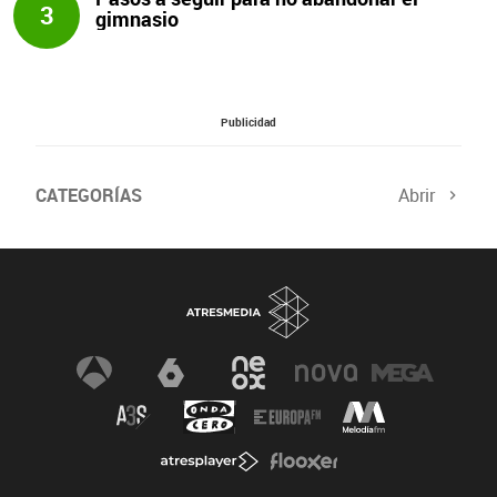
3
gimnasio
Publicidad
CATEGORÍAS
Abrir
Salud sexual
El tiempo
Viajes y planes
Deportistas
Champions
Últimas noticias
Nutrición
Gastronomía
Recetas de cocina
Trabaja los glúteos
Suelo pélvico
Vientre plano
Dietas sanas
Flooxer