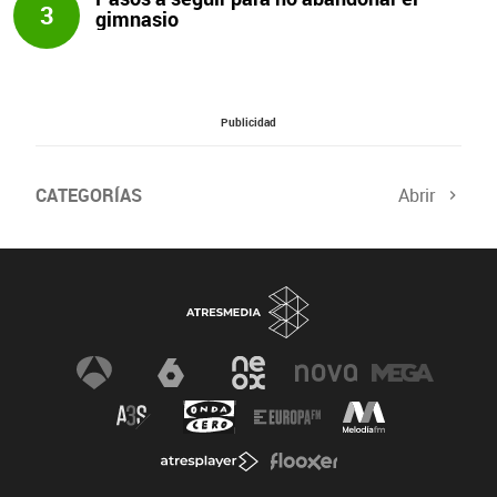
3
gimnasio
Publicidad
CATEGORÍAS
Abrir
Salud sexual
El tiempo
Viajes y planes
Deportistas
Champions
Últimas noticias
Nutrición
Gastronomía
Recetas de cocina
Trabaja los glúteos
Suelo pélvico
Vientre plano
Dietas sanas
Flooxer