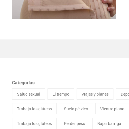
Categorías
Salud sexual
El tiempo
Viajes y planes
Depo
Trabaja los glúteos
Suelo pélvico
Vientre plano
Trabaja los glúteos
Perder peso
Bajar barriga