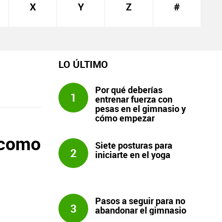
X
Y
Z
#
LO ÚLTIMO
Por qué deberías
1
entrenar fuerza con
pesas en el gimnasio y
cómo empezar
a como
Siete posturas para
2
iniciarte en el yoga
Pasos a seguir para no
3
abandonar el gimnasio