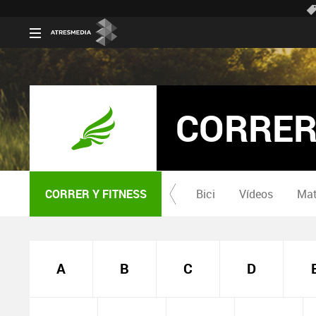
CORRER
CORRER Y FITNESS
Bici
Vídeos
Mat
A
B
C
D