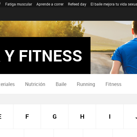
Fatiga muscular
Aprende a correr
Refeed day
El baile mejora tu vida sexua
 Y FITNESS
eriales
Nutrición
Baile
Running
Fitness
E
F
G
H
I