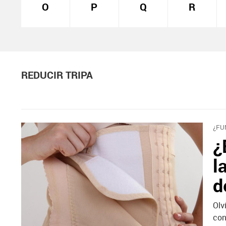
O
P
Q
R
REDUCIR TRIPA
¿FU
¿
l
d
Olv
con