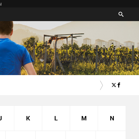
l
J
K
L
M
N