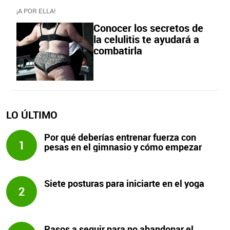
¡A POR ELLA!
Conocer los secretos de
la celulitis te ayudará a
combatirla
LO ÚLTIMO
Por qué deberías entrenar fuerza con
1
pesas en el gimnasio y cómo empezar
Siete posturas para iniciarte en el yoga
2
Pasos a seguir para no abandonar el