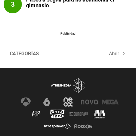
3
gimnasio
Publicidad
CATEGORÍAS
Abrir
Salud sexual
El tiempo
Viajes y planes
Deportistas
Champions
Últimas noticias
Nutrición
Gastronomía
Recetas de cocina
Trabaja los glúteos
Suelo pélvico
Vientre plano
Dietas sanas
Flooxer