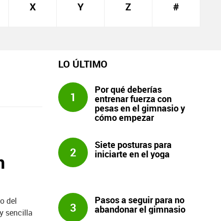
X
Y
Z
#
LO ÚLTIMO
Por qué deberías
1
entrenar fuerza con
pesas en el gimnasio y
cómo empezar
Siete posturas para
2
iniciarte en el yoga
n
Pasos a seguir para no
o del
3
abandonar el gimnasio
y sencilla