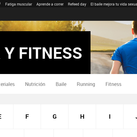
Fatiga muscular
Aprende a correr
Refeed day
El baile mejora tu vida sexua
 Y FITNESS
eriales
Nutrición
Baile
Running
Fitness
E
F
G
H
I