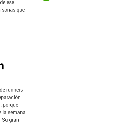
 de ese
ersonas que
.
n
de runners
reparación
r, porque
de la semana
. Su gran