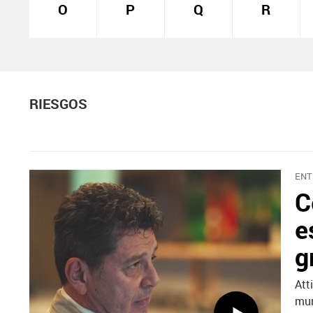
O
P
Q
R
RIESGOS
ENT
C
e
g
Att
mun