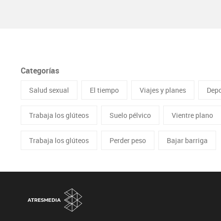
Categorías
Salud sexual
El tiempo
Viajes y planes
Depo
Trabaja los glúteos
Suelo pélvico
Vientre plano
Trabaja los glúteos
Perder peso
Bajar barriga