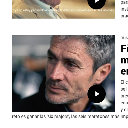
par
ins
pra
RUN
F
m
e
El 
se 
pre
ent
y c
reto es ganar las 'six majors', las seis maratones más i