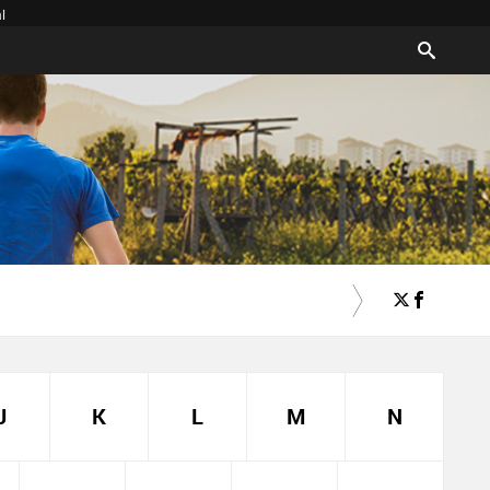
l
J
K
L
M
N