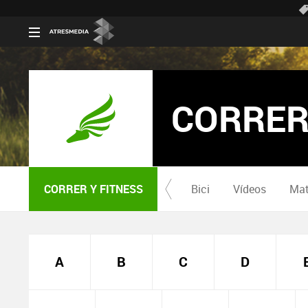
CORRER
CORRER Y FITNESS
Bici
Vídeos
Mat
A
B
C
D