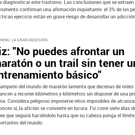
a diagnosticar este trastorno. Las conclusiones que se extraen
trumento confirman una afirmación inquietante: el 3% de las p
ctican ejercicio están en grave riesgo de desarrollar un adicción
NING: LA GRAN OBSESIÓN
iz: "No puedes afrontar un
aratón o un trail sin tener u
ntrenamiento básico"
campeón del mundo de maratón lamenta que decenas de miles 
lancen a recorrer kilómetros y kilómetros sin disponer de una p
via. Considera peligroso imponerse retos imposibles de alcanza
onces sí, la afición se convierte en locura. Fiz corre siete días 
ree que seguirá haciéndolo hasta que su cabeza ponga el límite
mportantes del mundo.