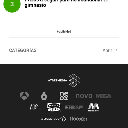
3
gimnasio
Publicidad
CATEGORÍAS
Abrir
Salud sexual
El tiempo
Viajes y planes
Deportistas
Champions
Últimas noticias
Nutrición
Gastronomía
Recetas de cocina
Trabaja los glúteos
Suelo pélvico
Vientre plano
Dietas sanas
Flooxer