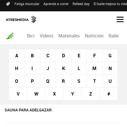
Fatiga muscular
Aprende a correr
Refeed day
El baile mejora tu vid
Bici
Vídeos
Materiales
Nutrición
Baile
R
A
B
C
D
E
F
G
H
I
J
K
L
M
N
O
P
Q
R
S
T
U
V
W
X
Y
Z
#
SAUNA PARA ADELGAZAR