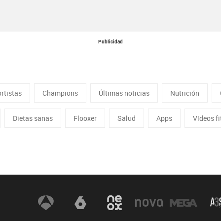
Publicidad
rtistas
Champions
Últimas noticias
Nutrición
Dietas sanas
Flooxer
Salud
Apps
Vídeos f