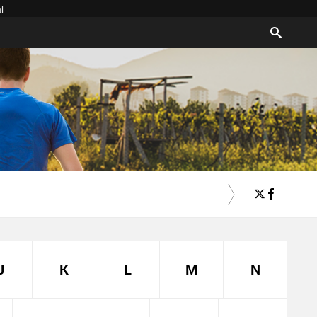
l
J
K
L
M
N