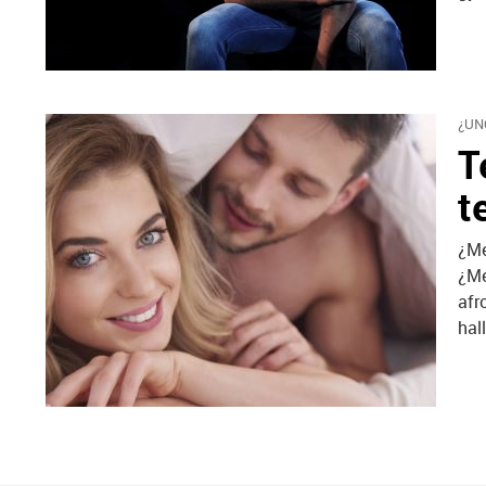
¿UN
T
t
¿Me
¿Me
afr
hal