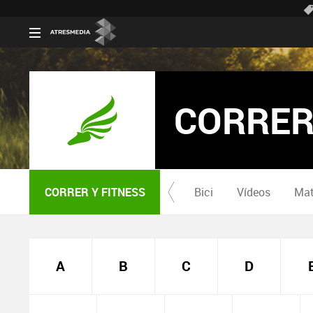
CORRER
CORRER Y FITNESS
Bici
Vídeos
Mat
A
B
C
D