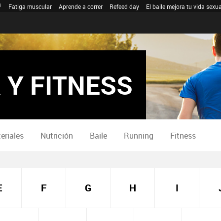
Fatiga muscular
Aprende a correr
Refeed day
El baile mejora tu vida sexua
 Y FITNESS
eriales
Nutrición
Baile
Running
Fitness
E
F
G
H
I