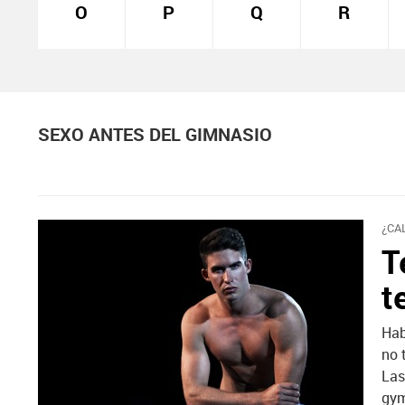
O
P
Q
R
SEXO ANTES DEL GIMNASIO
¿CA
T
t
Hab
no 
Las
gym