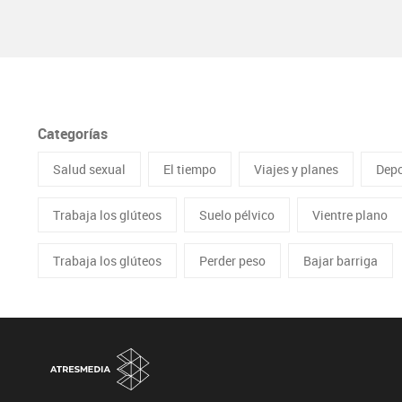
Categorías
Salud sexual
El tiempo
Viajes y planes
Depo
Trabaja los glúteos
Suelo pélvico
Vientre plano
Trabaja los glúteos
Perder peso
Bajar barriga