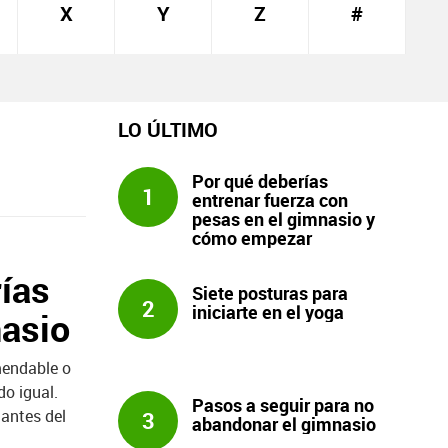
X
Y
Z
#
LO ÚLTIMO
Por qué deberías
1
entrenar fuerza con
pesas en el gimnasio y
cómo empezar
ías
Siete posturas para
2
iniciarte en el yoga
nasio
mendable o
do igual.
Pasos a seguir para no
 antes del
3
abandonar el gimnasio