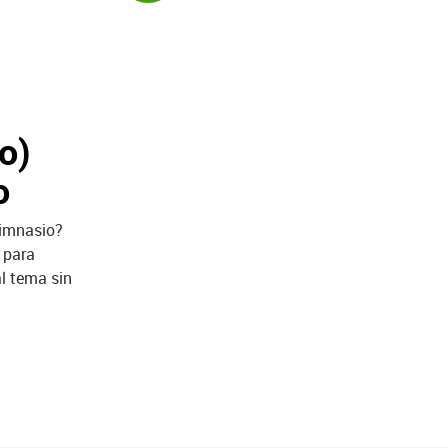
o)
o
gimnasio?
 para
l tema sin