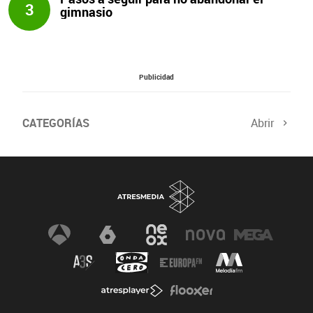
3
gimnasio
Publicidad
CATEGORÍAS
Abrir
Salud sexual
El tiempo
Viajes y planes
Deportistas
Champions
Últimas noticias
Nutrición
Gastronomía
Recetas de cocina
Trabaja los glúteos
Suelo pélvico
Vientre plano
Dietas sanas
Flooxer