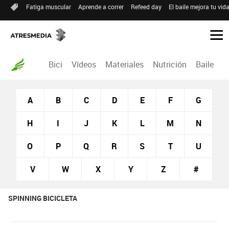
Fatiga muscular
Aprende a correr
Refeed day
El baile mejora tu vid
Bici
Vídeos
Materiales
Nutrición
Baile
R
A
B
C
D
E
F
G
H
I
J
K
L
M
N
O
P
Q
R
S
T
U
V
W
X
Y
Z
#
SPINNING BICICLETA