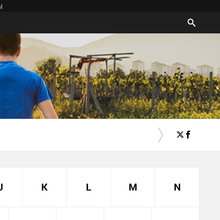
l
J
K
L
M
N