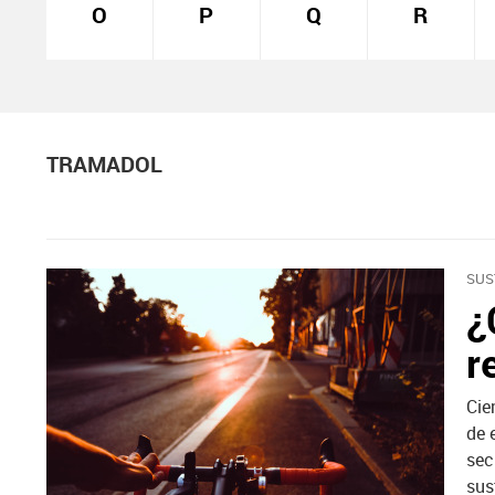
O
P
Q
R
TRAMADOL
SUS
¿
r
Cie
de 
sec
sus