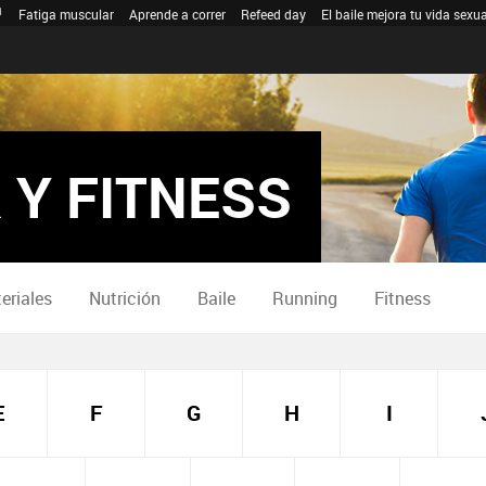
Fatiga muscular
Aprende a correr
Refeed day
El baile mejora tu vida sexua
 Y FITNESS
eriales
Nutrición
Baile
Running
Fitness
E
F
G
H
I