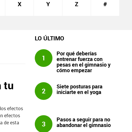
X
Y
Z
#
LO ÚLTIMO
Por qué deberías
1
entrenar fuerza con
pesas en el gimnasio y
cómo empezar
 tu
Siete posturas para
2
iniciarte en el yoga
los efectos
on efectos
Pasos a seguir para no
a de esta
3
abandonar el gimnasio