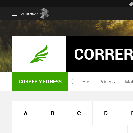
CORRER
CORRER Y FITNESS
Bici
Vídeos
Mat
A
B
C
D