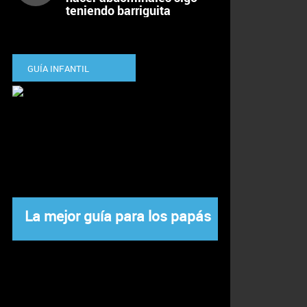
teniendo barriguita
GUÍA INFANTIL
La mejor guía para los papás