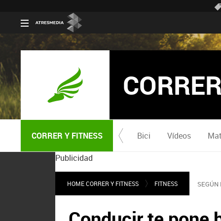
CORRER
CORRER Y FITNESS
Bici
Vídeos
Mat
Publicidad
HOME CORRER Y FITNESS
FITNESS
SEGÚN 
Conducir te pone 