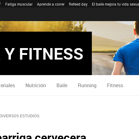
Fatiga muscular
Aprende a correr
Refeed day
El baile mejora tu vida sexua
 Y FITNESS
eriales
Nutrición
Baile
Running
Fitness
DIVERSOS ESTUDIOS
barriga cervecera