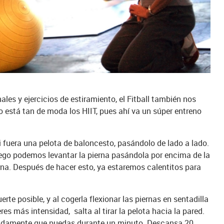
nales y ejercicios de estiramiento, el Fitball también nos
 está tan de moda los HIIT, pues ahí va un súper entreno
i fuera una pelota de baloncesto, pasándolo de lado a lado.
ego podemos levantar la pierna pasándola por encima de la
na. Después de hacer esto, ya estaremos calentitos para
erte posible, y al cogerla flexionar las piernas en sentadilla
es más intensidad, salta al tirar la pelota hacia la pared.
pidamente que puedas durante un minuto. Descansa 20