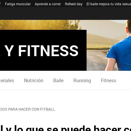
Fatiga muscular
Aprende a correr
Refeed day
El baile mejora tu vida sexua
 Y FITNESS
eriales
Nutrición
Baile
Running
Fitness
CIOS PARA HACER CON FITBALL
l y lo que se puede hacer 