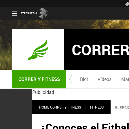
CORRER
CORRER Y FITNESS
Bici
Vídeos
Mat
Publicidad
HOME CORRER Y FITNESS
FITNESS
EJERCI
¿Conoces el Fitbal