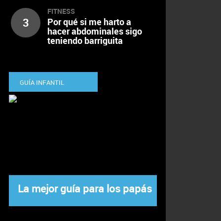
FITNESS
3
Por qué si me harto a
hacer abdominales sigo
teniendo barriguita
GUÍA INFANTIL
La mejor guía para los papás