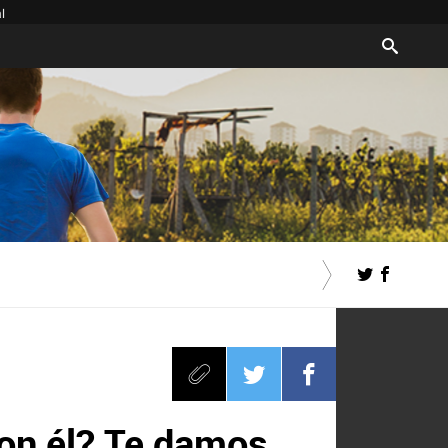
l
con él? Te damos