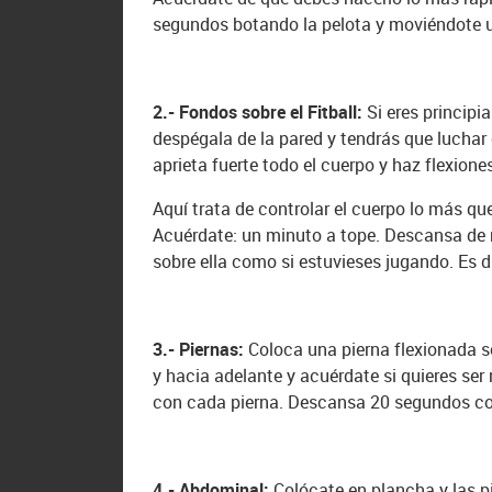
segundos botando la pelota y moviéndote 
2.- Fondos sobre el Fitball:
Si eres principia
despégala de la pared y tendrás que luchar c
aprieta fuerte todo el cuerpo y haz flexione
Aquí trata de controlar el cuerpo lo más q
Acuérdate: un minuto a tope. Descansa de nu
sobre ella como si estuvieses jugando. Es d
3.- Piernas:
Coloca una pierna flexionada sob
y hacia adelante y acuérdate si quieres ser
con cada pierna. Descansa 20 segundos con 
4.- Abdominal:
Colócate en plancha y las pie