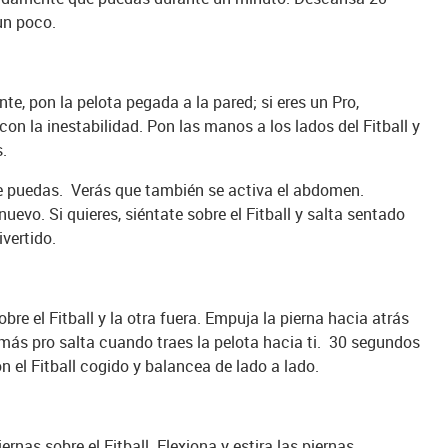
un poco.
nte, pon la pelota pegada a la pared; si eres un Pro,
on la inestabilidad. Pon las manos a los lados del Fitball y
s.
ue puedas. Verás que también se activa el abdomen.
evo. Si quieres, siéntate sobre el Fitball y salta sentado
ivertido.
re el Fitball y la otra fuera. Empuja la pierna hacia atrás
 más pro salta cuando traes la pelota hacia ti. 30 segundos
el Fitball cogido y balancea de lado a lado.
rnas sobre el Fitball. Flexiona y estira las piernas