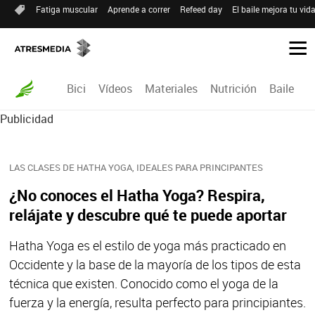
Fatiga muscular
Aprende a correr
Refeed day
El baile mejora tu vid
Bici
Vídeos
Materiales
Nutrición
Baile
R
Publicidad
LAS CLASES DE HATHA YOGA, IDEALES PARA PRINCIPANTES
¿No conoces el Hatha Yoga? Respira,
relájate y descubre qué te puede aportar
Hatha Yoga es el estilo de yoga más practicado en
Occidente y la base de la mayoría de los tipos de esta
técnica que existen. Conocido como el yoga de la
fuerza y la energía, resulta perfecto para principiantes.