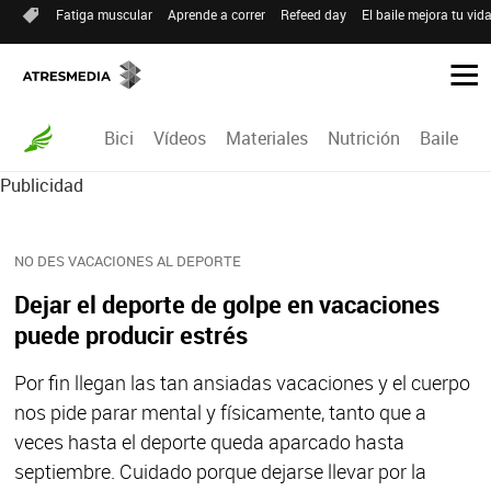
Fatiga muscular
Aprende a correr
Refeed day
El baile mejora tu vid
Bici
Vídeos
Materiales
Nutrición
Baile
R
Publicidad
NO DES VACACIONES AL DEPORTE
Dejar el deporte de golpe en vacaciones
puede producir estrés
Por fin llegan las tan ansiadas vacaciones y el cuerpo
nos pide parar mental y físicamente, tanto que a
veces hasta el deporte queda aparcado hasta
septiembre. Cuidado porque dejarse llevar por la