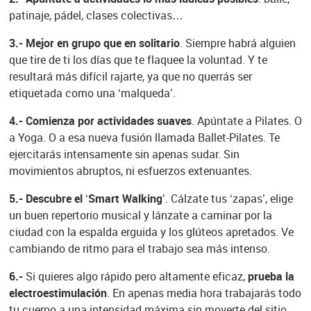
patinaje, pádel, clases colectivas…
3.- Mejor en grupo que en solitario
. Siempre habrá alguien
que tire de ti los días que te flaquee la voluntad. Y te
resultará más difícil rajarte, ya que no querrás ser
etiquetada como una ‘malqueda’.
4.- Comienza por actividades suaves
. Apúntate a Pilates. O
a Yoga. O a esa nueva fusión llamada Ballet-Pilates. Te
ejercitarás intensamente sin apenas sudar. Sin
movimientos abruptos, ni esfuerzos extenuantes.
5.- Descubre el ‘Smart Walking’
. Cálzate tus ‘zapas’, elige
un buen repertorio musical y lánzate a caminar por la
ciudad con la espalda erguida y los glúteos apretados. Ve
cambiando de ritmo para el trabajo sea más intenso.
6.-
Si quieres algo rápido pero altamente eficaz,
prueba la
electroestimulación
. En apenas media hora trabajarás todo
tu cuerpo a una intensidad máxima sin moverte del sitio.