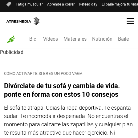
Fatiga muscular
Aprende a correr
Refeed day
El baile mejora tu vid
Bici
Vídeos
Materiales
Nutrición
Baile
R
Publicidad
CÓMO ACTIVARTE SI ERES UN POCO VAGA
Divórciate de tu sofá y cambia de vida:
ponte en forma con estos 10 consejos
El sofá te atrapa. Odias la ropa deportiva. Te espanta
sudar. Te incomoda ir despeinada. No encuentras el
momento para calzarte las zapatillas y cualquier plan
te resulta más atractivo que hacer ejercicio. Ni