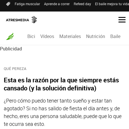
Fatiga muscular
Aprende a correr
Refeed day
El baile mejora tu vid
Bici
Vídeos
Materiales
Nutrición
Baile
R
Publicidad
QUÉ PEREZA
Esta es la razón por la que siempre estás
cansado (y la solución definitiva)
¿Pero cómo puedo tener tanto sueño y estar tan
agotado? Si no has salido de fiesta el día antes y, de
hecho, eres una persona saludable, puede que lo que
te ocurra sea esto.