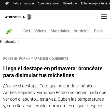
Fatiga muscular
Aprende a correr
Refeed day
El baile mejora tu vid
Bici
Vídeos
Materiales
Nutrición
Baile
R
Publicidad
PONTE EN FORMA Y APRENDE A QUERERTE
Llega el destape en primavera: broncéate
para disimular tus michelines
¡Vuelve el destape! Pero que no cunda el pánico.
Andrés Pajares y Fernando Esteso no tienen nada que
ver con el asunto... esta vez. Suben las temperaturas
y, con ellas, ese temido momento en el que el espejo