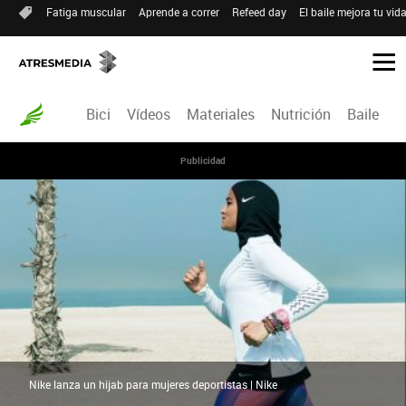
Fatiga muscular
Aprende a correr
Refeed day
El baile mejora tu vid
Bici
Vídeos
Materiales
Nutrición
Baile
R
Publicidad
Nike lanza un hijab para mujeres deportistas | Nike