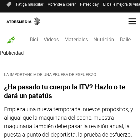
Fatiga muscular
Aprende a correr
Refeed day
El baile mejora tu vid
Bici
Vídeos
Materiales
Nutrición
Baile
R
Publicidad
LA IMPORTANCIA DE UNA PRUEBA DE ESFUERZO
¿Ha pasado tu cuerpo la ITV? Hazlo o te
dará un patatús
Empieza una nueva temporada, nuevos propósitos, y
al igual que la maquinaria del coche, muestra
maquinaria también debe pasar la revisión anual, la
puesta a punto del deportista: la prueba de esfuerzo.