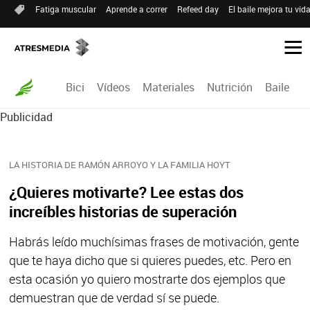
Fatiga muscular
Aprende a correr
Refeed day
El baile mejora tu vid
Bici
Vídeos
Materiales
Nutrición
Baile
R
Publicidad
LA HISTORIA DE RAMÓN ARROYO Y LA FAMILIA HOYT
¿Quieres motivarte? Lee estas dos
increíbles historias de superación
Habrás leído muchísimas frases de motivación, gente
que te haya dicho que si quieres puedes, etc. Pero en
esta ocasión yo quiero mostrarte dos ejemplos que
demuestran que de verdad sí se puede.