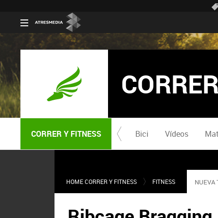
CORRER
CORRER Y FITNESS
Bici
Vídeos
Mat
HOME CORRER Y FITNESS
FITNESS
NUEVA 
Ribcage Bragging,