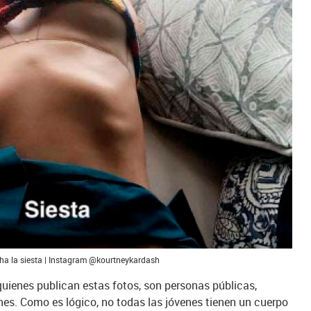
ha la siesta | Instagram @kourtneykardash
quienes publican estas fotos, son personas públicas,
es. Como es lógico, no todas las jóvenes tienen un cuerpo