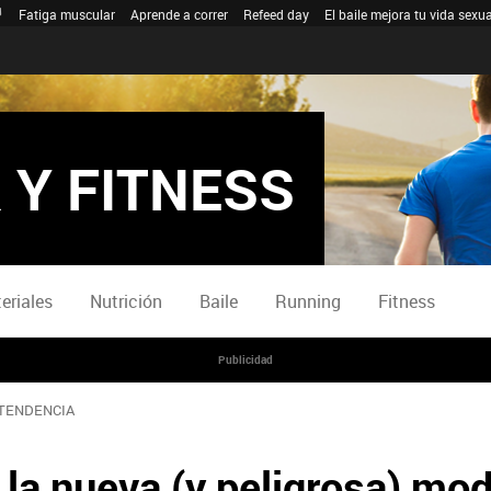
Fatiga muscular
Aprende a correr
Refeed day
El baile mejora tu vida sexua
 Y FITNESS
eriales
Nutrición
Baile
Running
Fitness
Publicidad
TENDENCIA
 la nueva (y peligrosa) mo