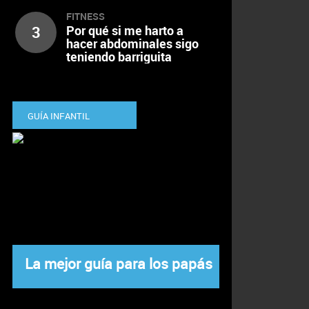
FITNESS
3
Por qué si me harto a
hacer abdominales sigo
teniendo barriguita
GUÍA INFANTIL
La mejor guía para los papás