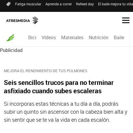
Fatiga muscular
Aprende a correr
Refeed day
El baile mejora tu vid
Bici
Vídeos
Materiales
Nutrición
Baile
R
Publicidad
MEJORA EL RENDIMIENTO DE TUS PULMONES
Seis sencillos trucos para no terminar
asfixiado cuando subes escaleras
Si incorporas estas técnicas a tu día a día, podrás
subir un quinto sin ascensor con la cabeza bien alta y
sin sentir que se te va la vida en cada escalón.