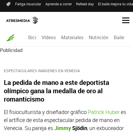
Fatiga muscular
Aprende a correr
Refeed day
El baile mejora tu vid
Bici
Vídeos
Materiales
Nutrición
Baile
R
Publicidad
ESPECTACULARES IMÁGENES EN VENECIA
La pedida de mano a este deportista
olímpico gana la medalla de oro al
romanticismo
El fisioculturista y diseñador gráfico
Patrick Huber
es
el artífice de esta espectacular pedida de mano en
Venecia. Su pareja es
Jimmy
Sjödin
, un exbuceador