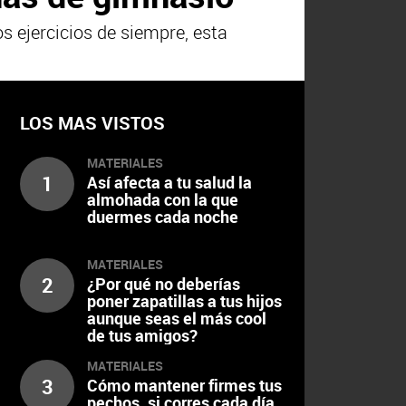
 ejercicios de siempre, esta
LOS MAS VISTOS
MATERIALES
1
Así afecta a tu salud la
almohada con la que
duermes cada noche
MATERIALES
2
¿Por qué no deberías
poner zapatillas a tus hijos
aunque seas el más cool
de tus amigos?
MATERIALES
3
Cómo mantener firmes tus
pechos, si corres cada día