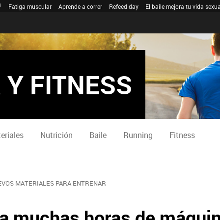
Fatiga muscular
Aprende a correr
Refeed day
El baile mejora tu vida sexua
 Y FITNESS
eriales
Nutrición
Baile
Running
Fitness
EVOS MATERIALES PARA ENTRENAR
rra muchas horas de máqui