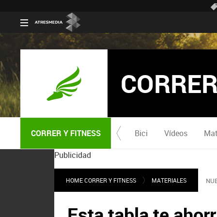
CORRER
CORRER Y FITNESS
Bici
Vídeos
Mat
Publicidad
HOME CORRER Y FITNESS
MATERIALES
NU
Esta tabla te aho