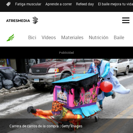
Fatiga muscular
Aprende a correr
Refeed day
El baile mejora tu vid
Bici
Vídeos
Materiales
Nutrición
Baile
R
Publicidad
Carrera de carros de la compra | Getty Images