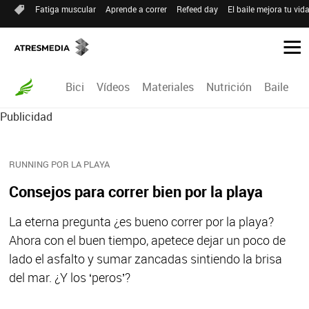
Fatiga muscular
Aprende a correr
Refeed day
El baile mejora tu vid
Bici
Vídeos
Materiales
Nutrición
Baile
R
Publicidad
RUNNING POR LA PLAYA
Consejos para correr bien por la playa
La eterna pregunta ¿es bueno correr por la playa?
Ahora con el buen tiempo, apetece dejar un poco de
lado el asfalto y sumar zancadas sintiendo la brisa
del mar. ¿Y los ‘peros’?