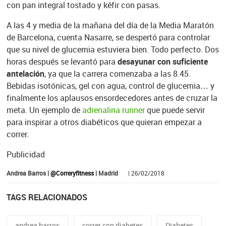
con pan integral tostado y kéfir con pasas.
A las 4 y media de la mañana del día de la Media Maratón
de Barcelona, cuenta Nasarre, se despertó para controlar
que su nivel de glucemia estuviera bien. Todo perfecto. Dos
horas después se levantó para
desayunar con suficiente
antelación
, ya que la carrera comenzaba a las 8.45.
Bebidas isotónicas, gel con agua, control de glucemia… y
finalmente los aplausos ensordecedores antes de cruzar la
meta. Un ejemplo de
adrenalina runner
que puede servir
para inspirar a otros diabéticos que quieran empezar a
correr.
Publicidad
Andrea Barros |
@Correryfitness
| Madrid
| 26/02/2018
TAGS RELACIONADOS
andrea barros
correr con diabetes
Diabetes