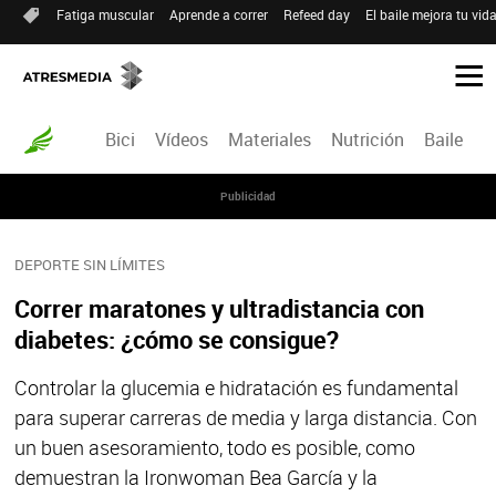
Fatiga muscular
Aprende a correr
Refeed day
El baile mejora tu vid
Bici
Vídeos
Materiales
Nutrición
Baile
R
Publicidad
DEPORTE SIN LÍMITES
Correr maratones y ultradistancia con
diabetes: ¿cómo se consigue?
Controlar la glucemia e hidratación es fundamental
para superar carreras de media y larga distancia. Con
un buen asesoramiento, todo es posible, como
demuestran la Ironwoman Bea García y la