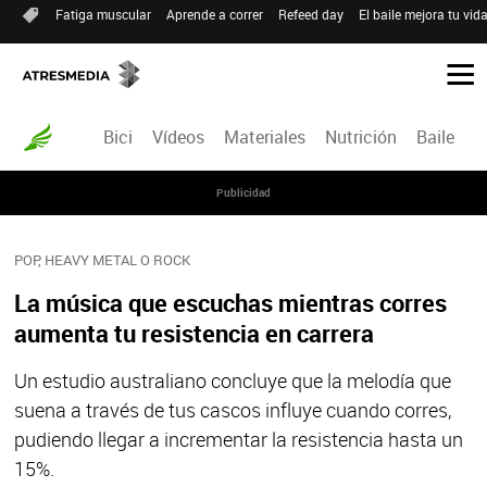
Fatiga muscular
Aprende a correr
Refeed day
El baile mejora tu vid
Bici
Vídeos
Materiales
Nutrición
Baile
R
Publicidad
POP, HEAVY METAL O ROCK
La música que escuchas mientras corres
aumenta tu resistencia en carrera
Un estudio australiano concluye que la melodía que
suena a través de tus cascos influye cuando corres,
pudiendo llegar a incrementar la resistencia hasta un
15%.