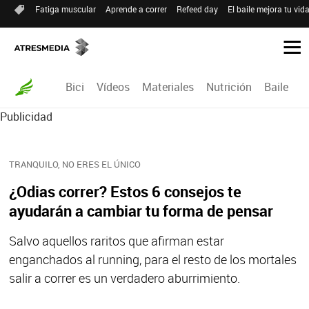
Fatiga muscular
Aprende a correr
Refeed day
El baile mejora tu vid
Bici
Vídeos
Materiales
Nutrición
Baile
R
Publicidad
TRANQUILO, NO ERES EL ÚNICO
¿Odias correr? Estos 6 consejos te
ayudarán a cambiar tu forma de pensar
Salvo aquellos raritos que afirman estar
enganchados al running, para el resto de los mortales
salir a correr es un verdadero aburrimiento.