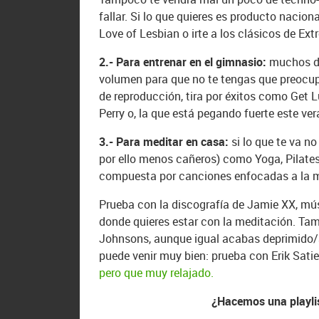
fallar. Si lo que quieres es producto nacio
Love of Lesbian o irte a los clásicos de Ex
2.- Para entrenar en el gimnasio:
muchos de
volumen para que no te tengas que preocupar 
de reproducción, tira por éxitos como Get L
Perry o, la que está pegando fuerte este ver
3.- Para meditar en casa:
si lo que te va no
por ello menos cañeros) como Yoga, Pilates
compuesta por canciones enfocadas a la m
Prueba con la discografía de Jamie XX, músi
donde quieres estar con la meditación. Ta
Johnsons, aunque igual acabas deprimido/a
puede venir muy bien: prueba con Erik Sat
pero que muy relajado.
¿Hacemos una playli