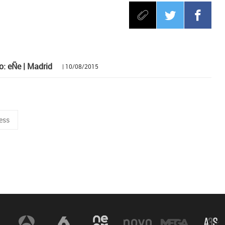
o: eÑe | Madrid
| 10/08/2015
ness