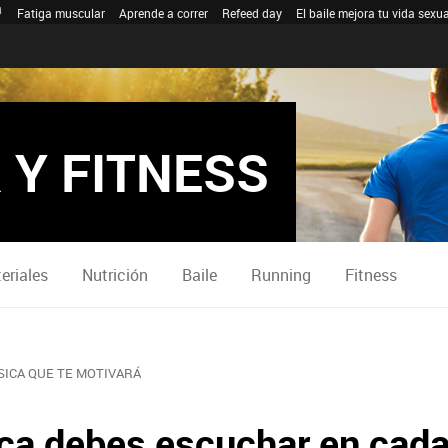
Fatiga muscular
Aprende a correr
Refeed day
El baile mejora tu vida sexua
 Y FITNESS
eriales
Nutrición
Baile
Running
Fitness
SICA QUE TE MOTIVARÁ
ca debes escuchar en cad