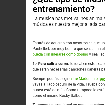
entrenamiento?
La música nos motiva, nos anima a 
música es nuestra mejor aliada p
Estarás de acuerdo con nosotros en que un
Pachelbel, por muy bonito que sea, a una c
pueda considerarse como doping
y sea ileg
1.- Para salir a correr:
lo ideal en estos cas
que serán necesarias canciones cañeras par
Siempre podrás elegir
entre Madonna o Igg
vayas al lado oscuro de la vida. Prueba co
nunca está de más. Como tampoco lo está to
como el mismo Rocky Balboa.
Tampoco te vendrá mal un poco de techno-p