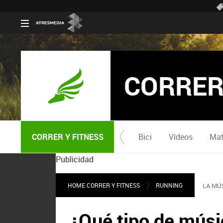
CORRER
CORRER Y FITNESS
Bici
Vídeos
Mat
Publicidad
HOME CORRER Y FITNESS
RUNNING
LA MÚ
¿Qué tipo de músi