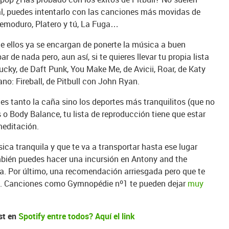
nal, puedes intentarlo con las canciones más movidas de
tremoduro, Platero y tú, La Fuga…
 ellos ya se encargan de ponerte la música a buen
de nada pero, aun así, si te quieres llevar tu propia lista
ucky, de Daft Punk, You Make Me, de Avicii, Roar, de Katy
ano: Fireball, de Pitbull con John Ryan.
 es tanto la caña sino los deportes más tranquilitos (que no
 o Body Balance, tu lista de reproducción tiene que estar
editación.
ca tranquila y que te va a transportar hasta ese lugar
mbién puedes hacer una incursión en Antony and the
. Por último, una recomendación arriesgada pero que te
ie. Canciones como Gymnopédie nº1 te pueden dejar
muy
st en
Spotify entre todos? Aquí el link