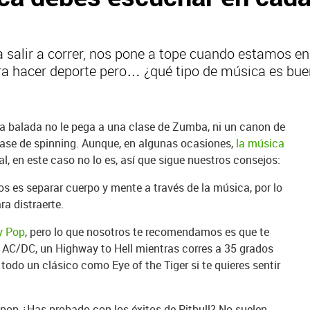
salir a correr, nos pone a tope cuando estamos en 
ara hacer deporte pero… ¿qué tipo de música es b
a balada no le pega a una clase de Zumba, ni un canon de
lase de spinning. Aunque, en algunas ocasiones,
la música
al, en este caso no lo es, así que sigue nuestros consejos:
os es separar cuerpo y mente a través de la música, por lo
a distraerte.
y Pop
, pero lo que nosotros te recomendamos es que te
n AC/DC, un Highway to Hell mientras corres a 35 grados
do un clásico como Eye of the Tiger si te quieres sentir
op ¿Has probado con los éxitos de Pitbull? No suelen