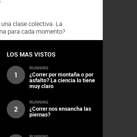
una clase colectiva. La
uena para cada momento?
LOS MAS VISTOS
RUNNING
1
¿Correr por montaña o por
asfalto? La ciencia lo tiene
muy claro
RUNNING
2
¿Correr nos ensancha las
piernas?
RUNNING