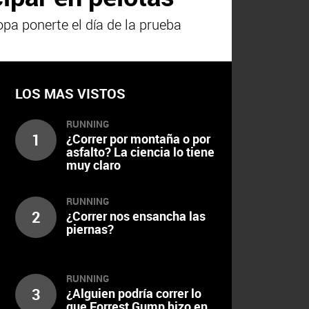
pa ponerte el día de la prueba
LOS MAS VISTOS
RUNNING
1
¿Correr por montaña o por
asfalto? La ciencia lo tiene
muy claro
RUNNING
2
¿Correr nos ensancha las
piernas?
RUNNING
3
¿Alguien podría correr lo
que Forrest Gump hizo en