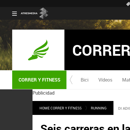
CORRER
CORRER Y FITNESS
Bici
Vídeos
Mat
Publicidad
HOME CORRER Y FITNESS
RUNNING
DI AD
Seis carreras en l