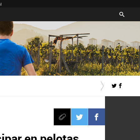
l
cipar en pelotas