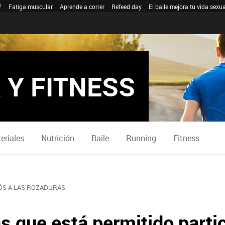
Fatiga muscular
Aprende a correr
Refeed day
El baile mejora tu vida sexua
 Y FITNESS
eriales
Nutrición
Baile
Running
Fitness
IÓS A LAS ROZADURAS
as que está permitido parti