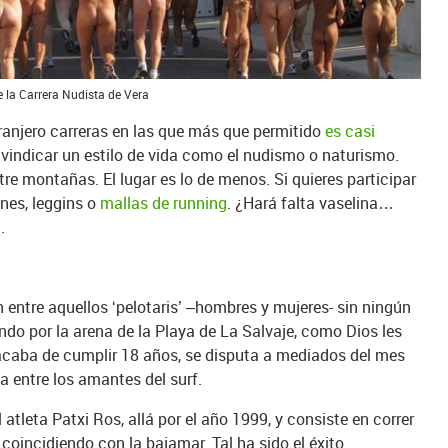
e la Carrera Nudista de Vera
ranjero carreras en las que más que permitido
es casi
reivindicar un estilo de vida como el nudismo o naturismo.
ntre montañas. El lugar es lo de menos. Si quieres participar
ones, leggins o
mallas de running
. ¿Hará falta vaselina…
.
entre aquellos ‘pelotaris’ –hombres y mujeres- sin ningún
endo por la arena de la Playa de La Salvaje, como Dios les
e acaba de cumplir 18 años, se disputa a mediados del mes
a entre los amantes del surf.
atleta Patxi Ros, allá por el año 1999, y consiste en correr
coincidiendo con la bajamar. Tal ha sido el éxito