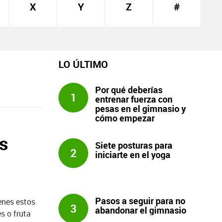
X
Y
Z
#
LO ÚLTIMO
Por qué deberías
1
entrenar fuerza con
pesas en el gimnasio y
cómo empezar
s
Siete posturas para
2
iniciarte en el yoga
Pasos a seguir para no
ienes estos
3
abandonar el gimnasio
s o fruta