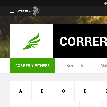
CORRER
CORRER Y FITNESS
Bici
Vídeos
Mat
A
B
C
D