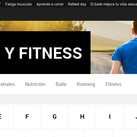
Fatiga muscular
Aprende a correr
Refeed day
El baile mejora tu vida sexua
 Y FITNESS
eriales
Nutrición
Baile
Running
Fitness
E
F
G
H
I