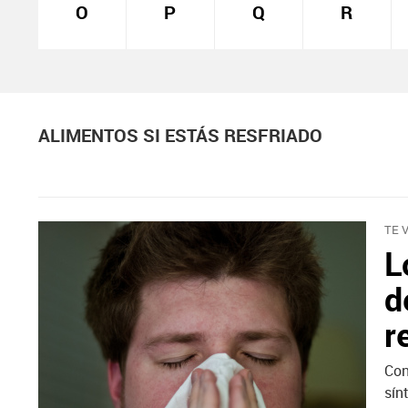
O
P
Q
R
ALIMENTOS SI ESTÁS RESFRIADO
TE 
L
d
r
Con
sín