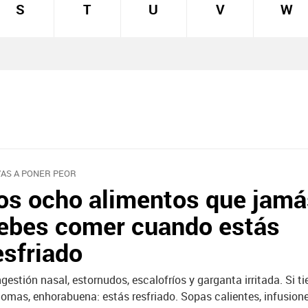
S
T
U
V
W
VAS A PONER PEOR
os ocho alimentos que jamá
ebes comer cuando estás
esfriado
gestión nasal, estornudos, escalofríos y garganta irritada. Si t
tomas, enhorabuena: estás resfriado. Sopas calientes, infusione