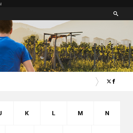
l
J
K
L
M
N