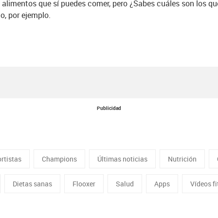
 alimentos que sí puedes comer, pero ¿Sabes cuáles son los qu
o, por ejemplo.
Publicidad
rtistas
Champions
Últimas noticias
Nutrición
Dietas sanas
Flooxer
Salud
Apps
Vídeos f