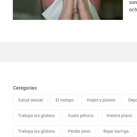
son
och
Categorías
Salud sexual
El tiempo
Viajes y planes
Depo
Trabaja los glúteos
Suelo pélvico
Vientre plano
Trabaja los glúteos
Perder peso
Bajar barriga