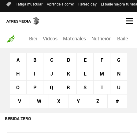
Fatiga muscular
Aprende a correr
Refeed day
El baile mejora tu vid
Bici
Vídeos
Materiales
Nutrición
Baile
R
A
B
C
D
E
F
G
H
I
J
K
L
M
N
O
P
Q
R
S
T
U
V
W
X
Y
Z
#
BEBIDA ZERO