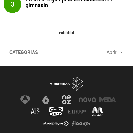
3
gimnasio
Publicidad
CATEGORÍAS
Abrir
Salud sexual
El tiempo
Viajes y planes
Deportistas
Champions
Últimas noticias
Nutrición
Gastronomía
Recetas de cocina
Trabaja los glúteos
Suelo pélvico
Vientre plano
Dietas sanas
Flooxer