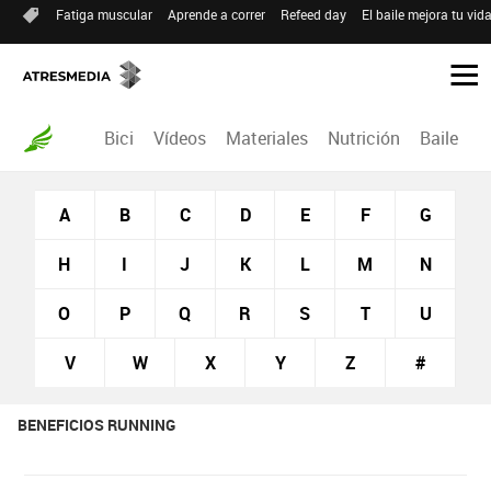
Fatiga muscular
Aprende a correr
Refeed day
El baile mejora tu vid
Bici
Vídeos
Materiales
Nutrición
Baile
R
A
B
C
D
E
F
G
H
I
J
K
L
M
N
O
P
Q
R
S
T
U
V
W
X
Y
Z
#
BENEFICIOS RUNNING