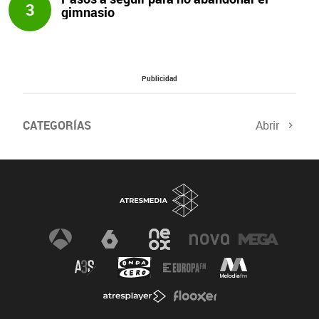
3
gimnasio
Publicidad
CATEGORÍAS
Abrir
Salud sexual
El tiempo
Viajes y planes
Deportistas
Champions
Últimas noticias
Nutrición
Gastronomía
Recetas de cocina
Trabaja los glúteos
Suelo pélvico
Vientre plano
Dietas sanas
Flooxer