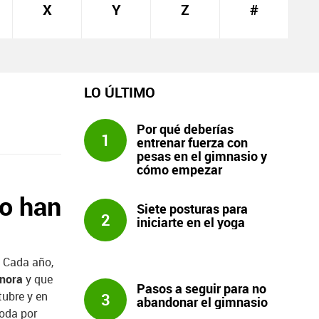
X
Y
Z
#
LO ÚLTIMO
Por qué deberías
1
entrenar fuerza con
pesas en el gimnasio y
cómo empezar
no han
Siete posturas para
2
iniciarte en el yoga
. Cada año,
onora
y que
Pasos a seguir para no
tubre y en
3
abandonar el gimnasio
moda por