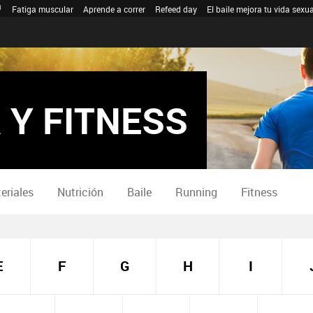
Fatiga muscular
Aprende a correr
Refeed day
El baile mejora tu vida sexua
 Y FITNESS
eriales
Nutrición
Baile
Running
Fitness
E
F
G
H
I