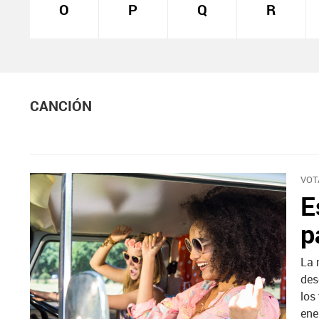
O
P
Q
R
CANCIÓN
VOT
E
p
La 
des
los
ene