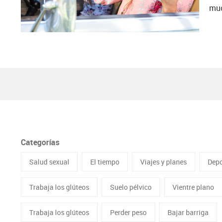
muc
Categorías
Salud sexual
El tiempo
Viajes y planes
Depo
Trabaja los glúteos
Suelo pélvico
Vientre plano
Trabaja los glúteos
Perder peso
Bajar barriga