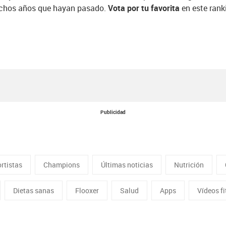
hos años que hayan pasado.
Vota por tu favorita
en este rank
Publicidad
rtistas
Champions
Últimas noticias
Nutrición
Dietas sanas
Flooxer
Salud
Apps
Vídeos f