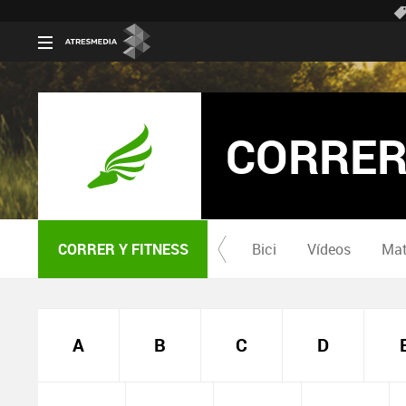
CORRER
CORRER Y FITNESS
Bici
Vídeos
Mat
A
B
C
D