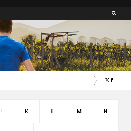
l
J
K
L
M
N