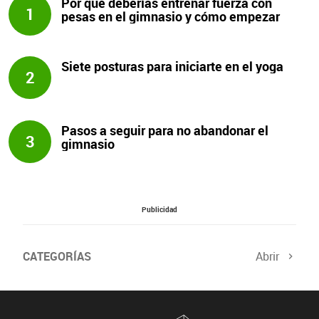
Por qué deberías entrenar fuerza con
1
pesas en el gimnasio y cómo empezar
Siete posturas para iniciarte en el yoga
2
Pasos a seguir para no abandonar el
3
gimnasio
Publicidad
CATEGORÍAS
Abrir
Salud sexual
El tiempo
Viajes y planes