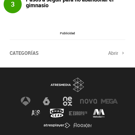
3
gimnasio
Publicidad
CATEGORÍAS
Abrir
Salud sexual
El tiempo
Viajes y planes
Deportistas
Champions
Últimas noticias
Nutrición
Gastronomía
Recetas de cocina
Trabaja los glúteos
Suelo pélvico
Vientre plano
Dietas sanas
Flooxer