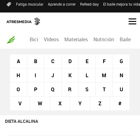
Fatiga muscular
Aprende a correr
Refeed day
El baile mejora tu vid
Bici
Vídeos
Materiales
Nutrición
Baile
R
A
B
C
D
E
F
G
H
I
J
K
L
M
N
O
P
Q
R
S
T
U
V
W
X
Y
Z
#
DIETA ALCALINA