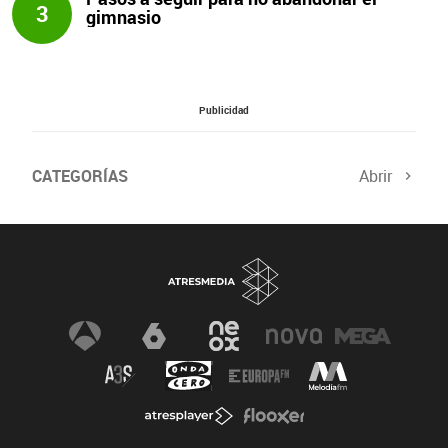
3
gimnasio
Publicidad
CATEGORÍAS
Abrir
Salud sexual
El tiempo
Viajes y planes
Deportistas
Champions
Últimas noticias
Nutrición
Gastronomía
Recetas de cocina
Trabaja los glúteos
Suelo pélvico
Vientre plano
Dietas sanas
Flooxer