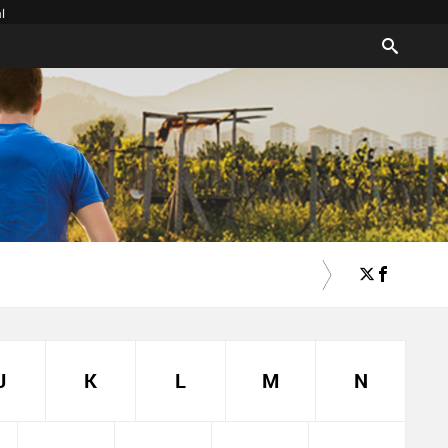
l
J
K
L
M
N