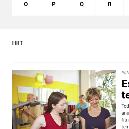
O
P
Q
R
HIIT
PUB
E
t
Tod
anu
fit
tem