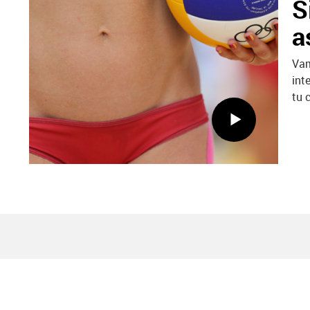
S
a
Vam
int
tu 