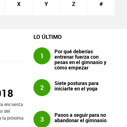
X
Y
Z
#
LO ÚLTIMO
Por qué deberías
1
entrenar fuerza con
pesas en el gimnasio y
cómo empezar
Siete posturas para
2
iniciarte en el yoga
018
 la encuesta
r del
Pasos a seguir para no
a la próxima
3
abandonar el gimnasio