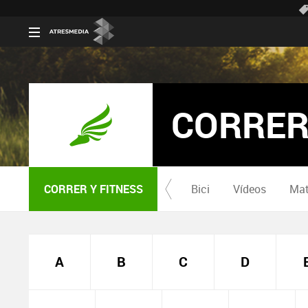
CORRER
CORRER Y FITNESS
Bici
Vídeos
Mat
A
B
C
D