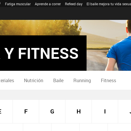
Fatiga muscular
Aprende a correr
Refeed day
El baile mejora tu vida sexua
 Y FITNESS
eriales
Nutrición
Baile
Running
Fitness
E
F
G
H
I