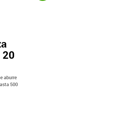
za
a 20
te aburre
hasta 500