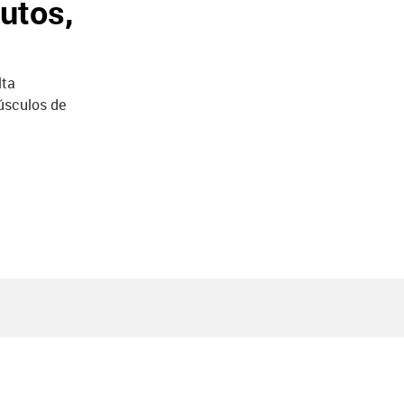
utos,
lta
músculos de