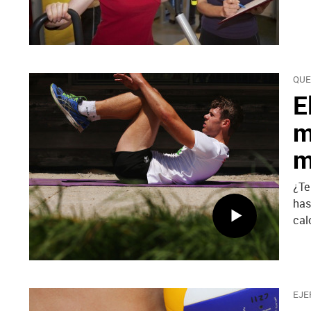
QUE
E
m
m
¿Te
has
cal
EJE