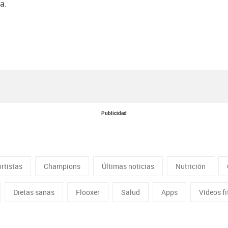
a.
Publicidad
rtistas
Champions
Últimas noticias
Nutrición
Dietas sanas
Flooxer
Salud
Apps
Vídeos f