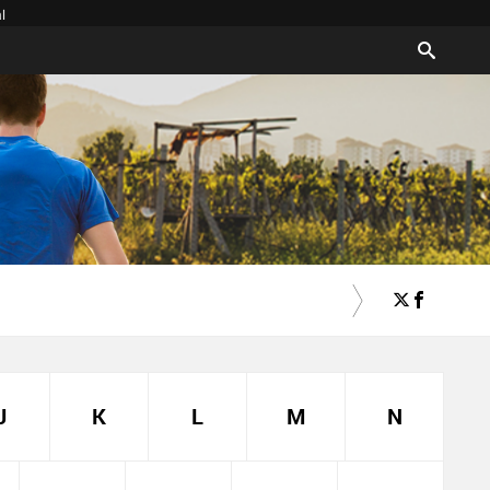
l
J
K
L
M
N