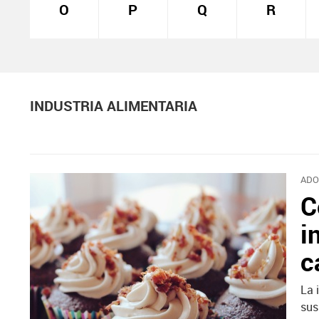
O
P
Q
R
INDUSTRIA ALIMENTARIA
ADO
C
i
c
La 
sus