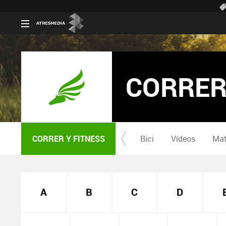
CORRER
CORRER Y FITNESS
Bici
Vídeos
Mat
A
B
C
D