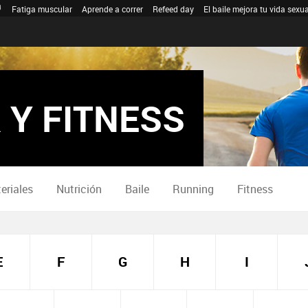
Fatiga muscular
Aprende a correr
Refeed day
El baile mejora tu vida sexua
 Y FITNESS
eriales
Nutrición
Baile
Running
Fitness
E
F
G
H
I