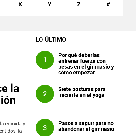
X
Y
Z
#
LO ÚLTIMO
Por qué deberías
1
entrenar fuerza con
pesas en el gimnasio y
cómo empezar
e la
Siete posturas para
2
iniciarte en el yoga
ción
Pasos a seguir para no
 la comida y
3
abandonar el gimnasio
entidos: la