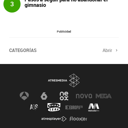
3
gimnasio
Publicidad
CATEGORÍAS
Abrir
Salud sexual
El tiempo
Viajes y planes
Deportistas
Champions
Últimas noticias
Nutrición
Gastronomía
Recetas de cocina
Trabaja los glúteos
Suelo pélvico
Vientre plano
Dietas sanas
Flooxer