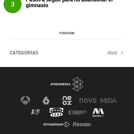
3
gimnasio
Publicidad
CATEGORÍAS
Abrir
Salud sexual
El tiempo
Viajes y planes
Deportistas
Champions
Últimas noticias
Nutrición
Gastronomía
Recetas de cocina
Trabaja los glúteos
Suelo pélvico
Vientre plano
Dietas sanas
Flooxer