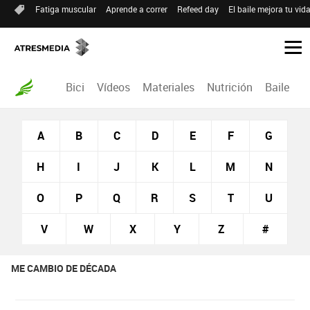
Fatiga muscular
Aprende a correr
Refeed day
El baile mejora tu vid
Bici
Vídeos
Materiales
Nutrición
Baile
R
A
B
C
D
E
F
G
H
I
J
K
L
M
N
O
P
Q
R
S
T
U
V
W
X
Y
Z
#
ME CAMBIO DE DÉCADA