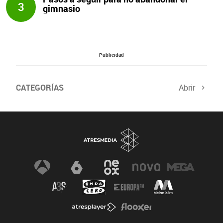
3
gimnasio
Publicidad
CATEGORÍAS
Abrir
Salud sexual
El tiempo
Viajes y planes
Deportistas
Champions
Últimas noticias
Nutrición
Gastronomía
Recetas de cocina
Trabaja los glúteos
Suelo pélvico
Vientre plano
Dietas sanas
Flooxer