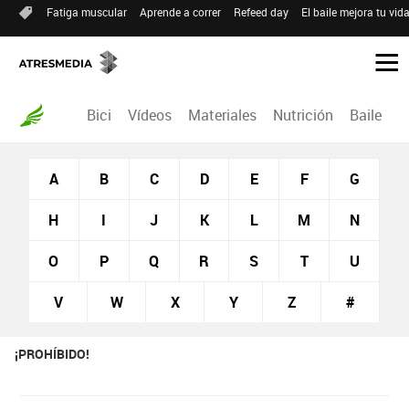
Fatiga muscular
Aprende a correr
Refeed day
El baile mejora tu vid
Bici
Vídeos
Materiales
Nutrición
Baile
R
A
B
C
D
E
F
G
H
I
J
K
L
M
N
O
P
Q
R
S
T
U
V
W
X
Y
Z
#
¡PROHÍBIDO!