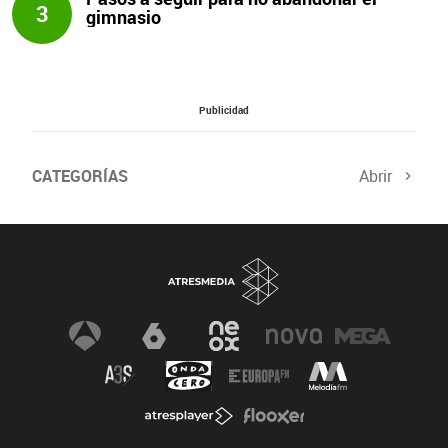
3
gimnasio
Publicidad
CATEGORÍAS
Abrir
Salud sexual
El tiempo
Viajes y planes
Deportistas
Champions
Últimas noticias
Nutrición
Gastronomía
Recetas de cocina
Trabaja los glúteos
Suelo pélvico
Vientre plano
Dietas sanas
Flooxer