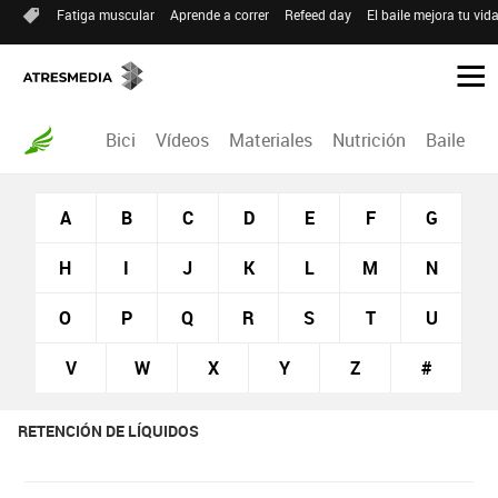
Fatiga muscular
Aprende a correr
Refeed day
El baile mejora tu vid
Bici
Vídeos
Materiales
Nutrición
Baile
R
A
B
C
D
E
F
G
H
I
J
K
L
M
N
O
P
Q
R
S
T
U
V
W
X
Y
Z
#
RETENCIÓN DE LÍQUIDOS