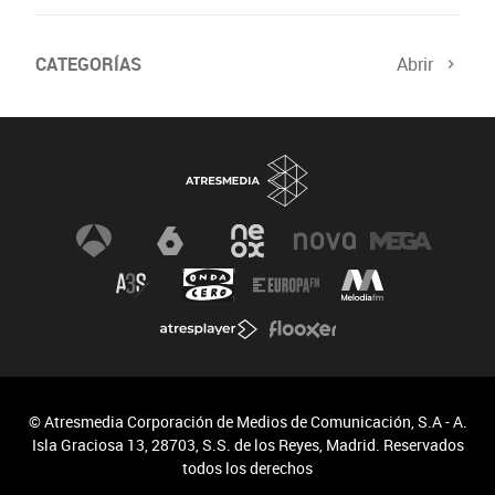
CATEGORÍAS
Abrir
Salud sexual
El tiempo
Viajes y planes
Deportistas
Champions
Últimas noticias
Nutrición
Gastronomía
Recetas de cocina
Trabaja los glúteos
Suelo pélvico
Vientre plano
Dietas sanas
Flooxer
Salud
Apps
Vídeos fitness
Running
© Atresmedia Corporación de Medios de Comunicación, S.A - A.
Isla Graciosa 13, 28703, S.S. de los Reyes, Madrid. Reservados
Alimentos sanos
Trabaja los glúteos
todos los derechos