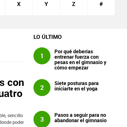
X
Y
Z
#
LO ÚLTIMO
Por qué deberías
1
entrenar fuerza con
pesas en el gimnasio y
cómo empezar
os con
Siete posturas para
2
iniciarte en el yoga
uatro
Pasos a seguir para no
le, sencillo
3
abandonar el gimnasio
 donde poder