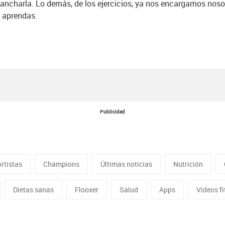
ancharla. Lo demás, de los ejercicios, ya nos encargamos noso
 aprendas.
Publicidad
rtistas
Champions
Últimas noticias
Nutrición
Dietas sanas
Flooxer
Salud
Apps
Vídeos f