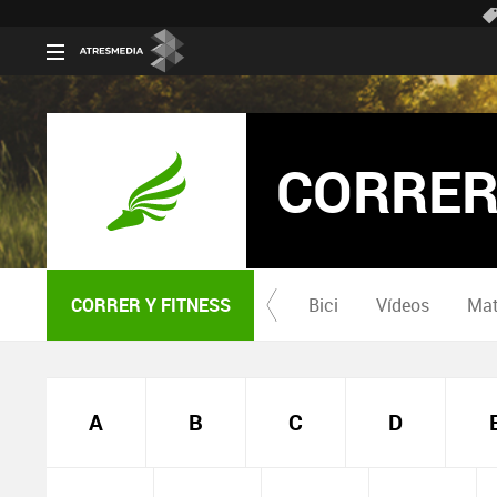
CORRER
CORRER Y FITNESS
Bici
Vídeos
Mat
A
B
C
D