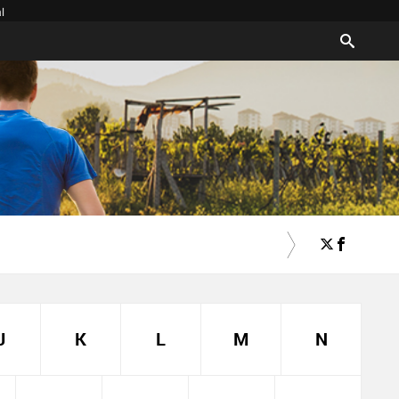
l
J
K
L
M
N