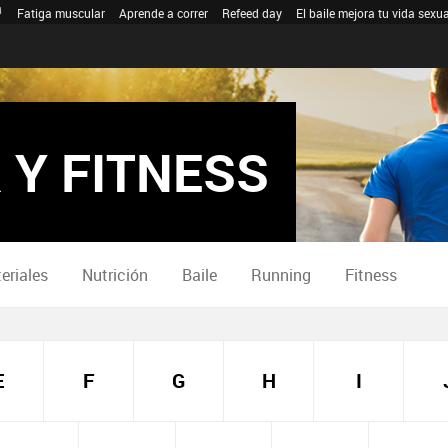
Fatiga muscular
Aprende a correr
Refeed day
El baile mejora tu vida sexua
 Y FITNESS
eriales
Nutrición
Baile
Running
Fitness
E
F
G
H
I