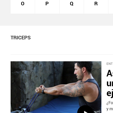
O
P
Q
R
TRICEPS
ENT
A
u
e
¿Fo
y m