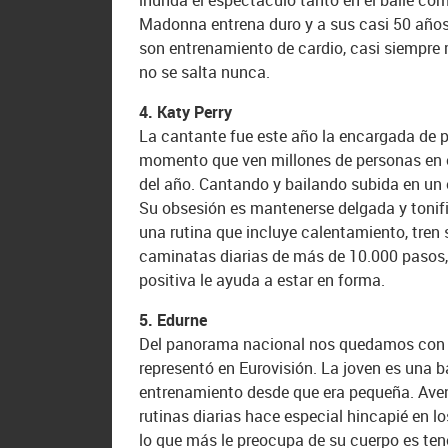
inunda el espectáculo tanto en el baile como
Madonna entrena duro y a sus casi 50 años, 
son entrenamiento de cardio, casi siempre 
no se salta nunca.
4. Katy Perry
La cantante fue este año la encargada de p
momento que ven millones de personas en 
del año. Cantando y bailando subida en un 
Su obsesión es mantenerse delgada y tonif
una rutina que incluye calentamiento, tren su
caminatas diarias de más de 10.000 pasos, a 
positiva le ayuda a estar en forma.
5. Edurne
Del panorama nacional nos quedamos con E
representó en Eurovisión. La joven es una 
entrenamiento desde que era pequeña. Aven
rutinas diarias hace especial hincapié en lo
lo que más le preocupa de su cuerpo es tene