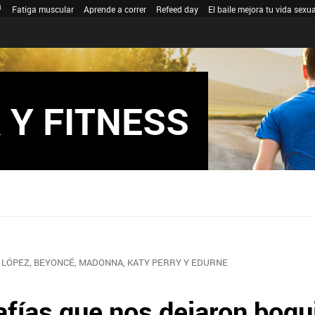
Fatiga muscular
Aprende a correr
Refeed day
El baile mejora tu vida sexua
 Y FITNESS
 LÓPEZ, BEYONCÉ, MADONNA, KATY PERRY Y EDURNE
afías que nos dejaron boqu