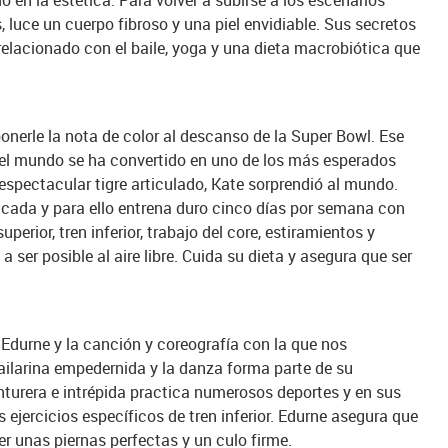
 en la estética. Para volver a subirse a los escenarios
luce un cuerpo fibroso y una piel envidiable. Sus secretos
relacionado con el baile, yoga y una dieta macrobiótica que
onerle la nota de color al descanso de la Super Bowl. Ese
el mundo se ha convertido en uno de los más esperados
espectacular tigre articulado, Kate sorprendió al mundo.
icada y para ello entrena duro cinco días por semana con
perior, tren inferior, trabajo del core, estiramientos y
ser posible al aire libre. Cuida su dieta y asegura que ser
durne y la canción y coreografía con la que nos
bailarina empedernida y la danza forma parte de su
turera e intrépida practica numerosos deportes y en sus
s ejercicios específicos de tren inferior. Edurne asegura que
r unas piernas perfectas y un culo firme.