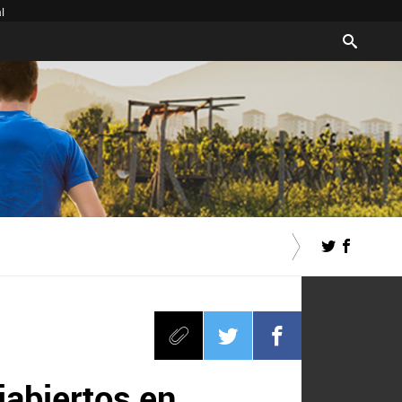
l
iabiertos en