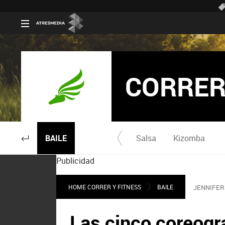
CORRER
BAILE
Salsa
Kizomba
Publicidad
HOME CORRER Y FITNESS
BAILE
JENNIFER
Las cinco coreogr