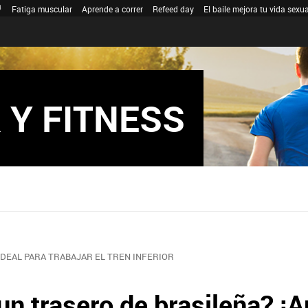
Fatiga muscular
Aprende a correr
Refeed day
El baile mejora tu vida sexua
 Y FITNESS
 IDEAL PARA TRABAJAR EL TREN INFERIOR
n trasero de brasileña? ¡A