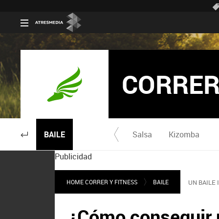
CORRER
BAILE
Salsa
Kizomba
Publicidad
HOME CORRER Y FITNESS
BAILE
UN BAILE
¿Cómo conseguir u