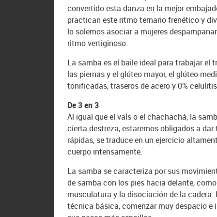
convertido esta danza en la mejor embajado
practican este ritmo ternario frenético y d
lo solemos asociar a mujeres despampanan
ritmo vertiginoso.
La samba es el baile ideal para trabajar el 
las piernas y el glúteo mayor, el glúteo med
tonificadas, traseros de acero y 0% celulitis
De 3 en 3
Al igual que el vals o el chachachá, la sam
cierta destreza, estaremos obligados a dar
rápidas, se traduce en un ejercicio altament
cuerpo intensamente.
La samba se caracteriza por sus movimient
de samba con los pies hacia delante, como 
musculatura y la disociación de la cadera
técnica básica, comenzar muy despacio e i