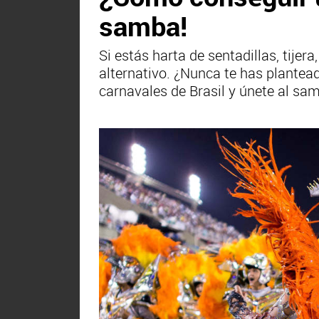
samba!
Si estás harta de sentadillas, tije
alternativo. ¿Nunca te has plantead
carnavales de Brasil y únete al sa