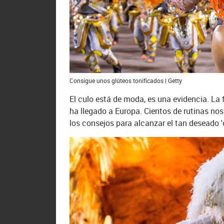
Consigue unos glúteos tonificados | Getty
El culo está de moda, es una evidencia. La f
ha llegado a Europa. Cientos de rutinas nos 
los consejos para alcanzar el tan deseado '