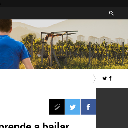
l
prende a bailar