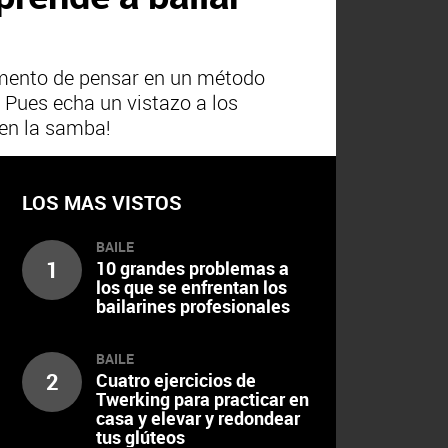
 momento de pensar en un método
? Pues echa un vistazo a los
 en la samba!
LOS MAS VISTOS
BAILE
1
10 grandes problemas a
los que se enfrentan los
bailarines profesionales
BAILE
2
Cuatro ejercicios de
Twerking para practicar en
casa y elevar y redondear
tus glúteos