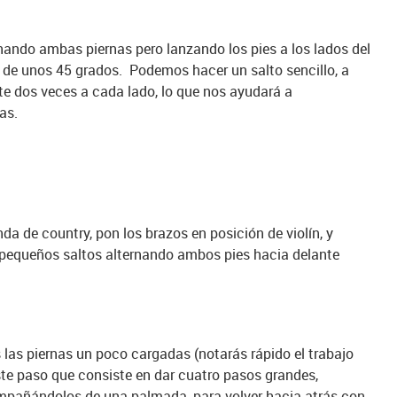
rnando ambas piernas pero lanzando los pies a los lados del
a de unos 45 grados. Podemos hacer un salto sencillo, a
e dos veces a cada lado, lo que nos ayudará a
as.
da de country, pon los brazos en posición de violín, y
 pequeños saltos alternando ambos pies hacia delante
 las piernas un poco cargadas (notarás rápido el trabajo
te paso que consiste en dar cuatro pasos grandes,
mpañándolos de una palmada, para volver hacia atrás con