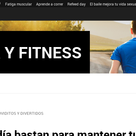
Fatiga muscular
Aprende a correr
Refeed day
El baile mejora tu vida sexua
 Y FITNESS
OVIDITOS Y DIVERTIDOS
ía bastan para mantener tu 