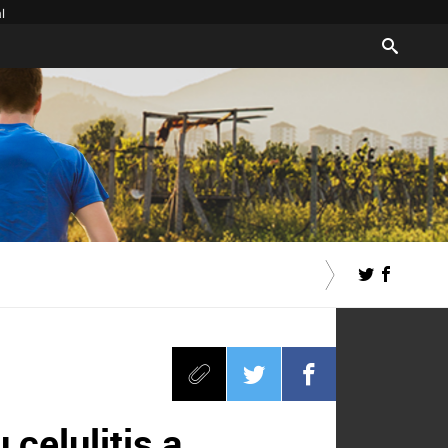
l
celulitis a