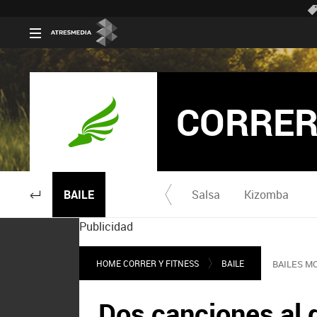
CORRER
BAILE
Salsa
Kizomba
Publicidad
HOME CORRER Y FITNESS
BAILE
BAILES M
Dos canciones al d